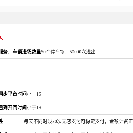
入
服务，车辆进场数量
50个停车场，50000次进出
同步平台时间
小于1S
后到开闸时间
小于1S
性
每天不同时段20次无感支付可稳定支付，金额计费