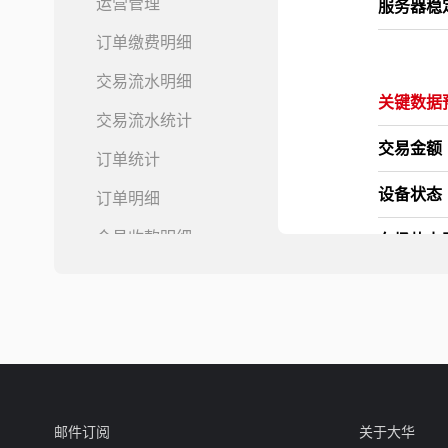
运营管理
服务器稳
订单缴费明细
交易流水明细
关键数据
交易流水统计
交易金额
订单统计
设备状态
订单明细
会员收款明细
车场热力
进出车记录
操作日志
实时停车
微信支付
在场车辆
支付宝支付
银行支付
邮件订阅
关于大华