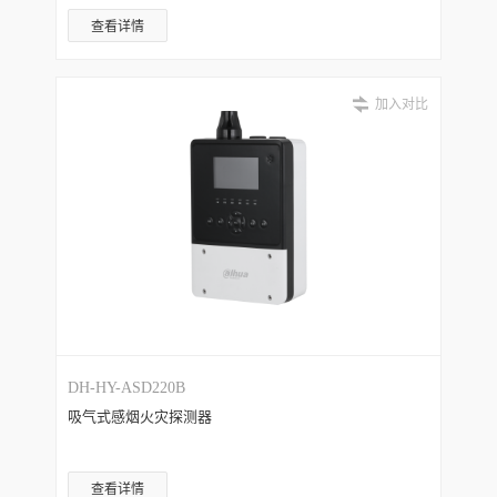
查看详情
加入对比
DH-HY-ASD220B
吸气式感烟火灾探测器
查看详情