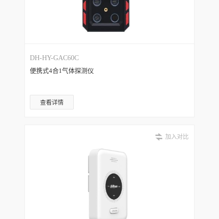
DH-HY-GAC60C
便携式4合1气体探测仪
查看详情
加入对比