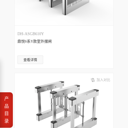
DH-ASGB610Y
鼎悦6系Y款室外摆闸
查看详情
加入对比
产
品
目
录