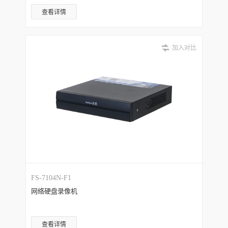
查看详情
加入对比
FS-7104N-F1
网络硬盘录像机
查看详情