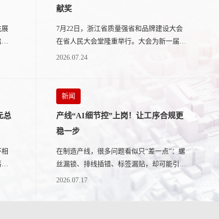
献奖
充展
7月22日，浙江省质量强省和品牌建设大会
启
在省人民大会堂隆重举行。大会为新一届标
“五
准创新重大贡献奖、质量奖等获奖单位颁
2026.07.24
奖。其中...
新闻
元总
产线“AI细节控”上岗！让工序合规更
稳一步
环相
在制造产线，很多问题看似只“差一点”：螺
落于
丝漏锁、排线插错、标签漏贴，却可能引发
厦
返工返修，让生产结果“差上一大截”。在大
2026.07.17
模型...