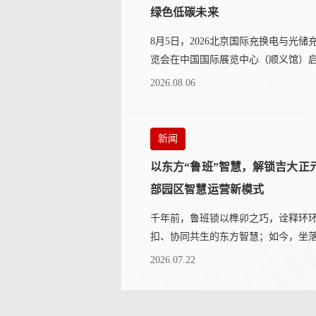
绿色低碳未来
8月5日，2026北京国际充换电与光储
览会在中国国际展览中心（顺义馆）
幕。大华股份携全系列自研充电硬件及
2026.08.06
位一体”...
新闻
以东方“鲁班”智慧，解锁吉大正
部园区智慧运营新模式
千年前，鲁班锁以榫卯之巧，诠释环
扣、协同共生的东方智慧；如今，坐
长春高新核心片区的吉大正元总部大
2026.07.22
（简称：正元大厦...