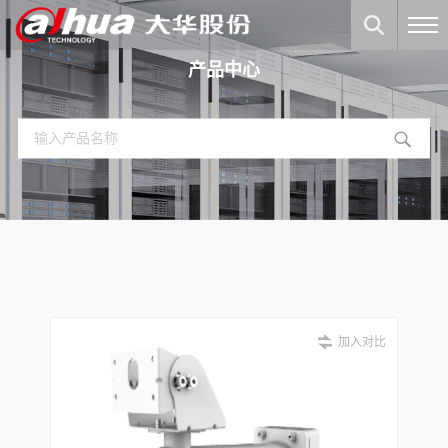
产品中心
加入对比