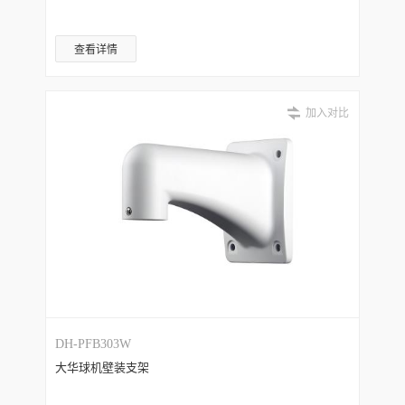
查看详情
加入对比
DH-PFB303W
大华球机壁装支架