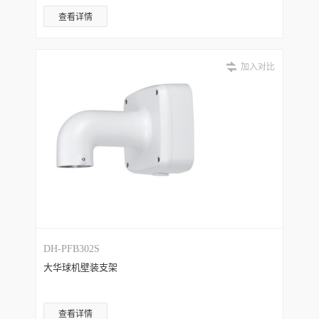
查看详情
加入对比
DH-PFB302S
大华球机壁装支架
查看详情