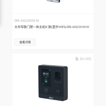
DH-ASI2201H-W
大华窄款门禁一体主机IC款(室外WIFI)-DH-ASI2201H-W
查看详情
加入对比