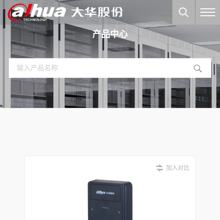
产品中心
加入对比