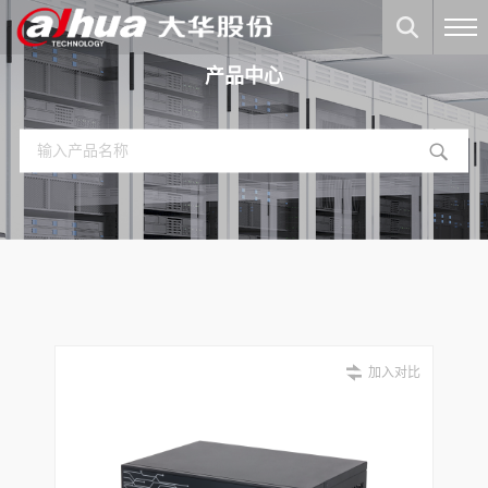
产品中心
加入对比