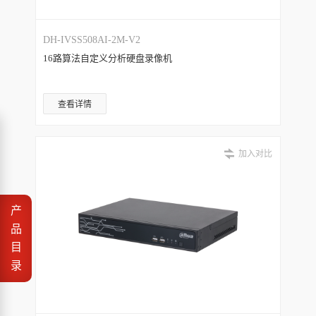
DH-IVSS508AI-2M-V2
16路算法自定义分析硬盘录像机
查看详情
加入对比
产
品
目
录