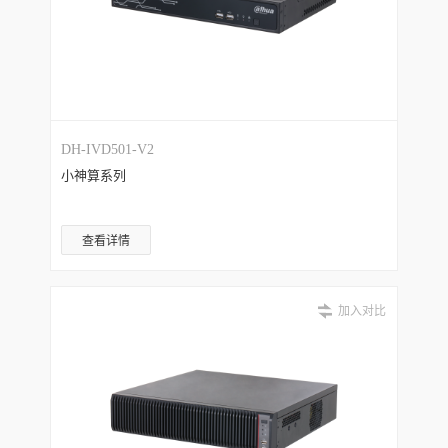
DH-IVD501-V2
小神算系列
查看详情
加入对比