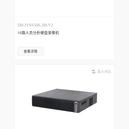
DH-IVSS508-2M-V2
16路人员分析硬盘录像机
查看详情
加入对比