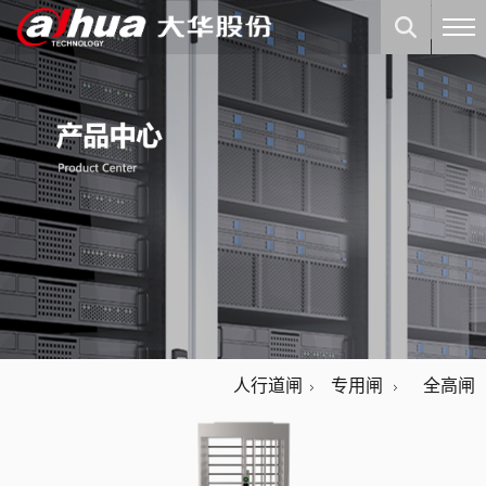
人行道闸
专用闸
全高闸