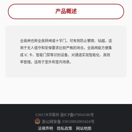
产品概述
全高闸也称全高转闸或十字门，可有效防止攀爬、钻越，适
用于无人值守和安保要求比较严格的场合。全高闸能方便集
成 IC 卡、智能门禁等识别设备，对通道实现智能化、高效
率管理。适用于室外和室内场景。
浙ICP备07004180号
©2017大华股份
浙公网安备 33010802003424号
法律声明
隐私政策
网站地图