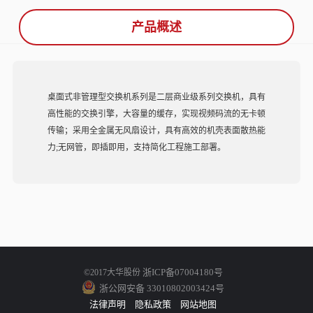
产品概述
桌面式非管理型交换机系列是二层商业级系列交换机，具有
高性能的交换引擎，大容量的缓存，实现视频码流的无卡顿
传输；采用全金属无风扇设计，具有高效的机壳表面散热能
力;无网管，即插即用，支持简化工程施工部署。
浙ICP备07004180号
©2017大华股份
浙公网安备 33010802003424号
法律声明
隐私政策
网站地图