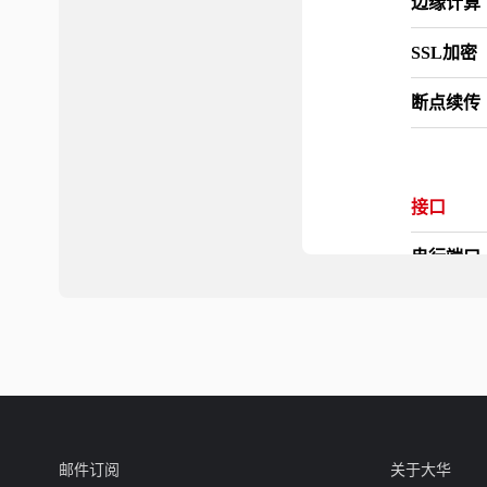
边缘计算
SSL加密
断点续传
接口
串行端口
Mirco S
IO端口
无线网络
邮件订阅
关于大华
以太网