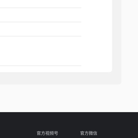
出
0M速率自适应 LAN2 RJ45,支持数据和
官方视频号
官方微信