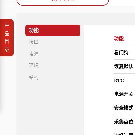
产
功能
品
功能
目
接口
录
看门狗
电源
环境
恢复默认
结构
RTC
电源开关
安全模式
采集点位