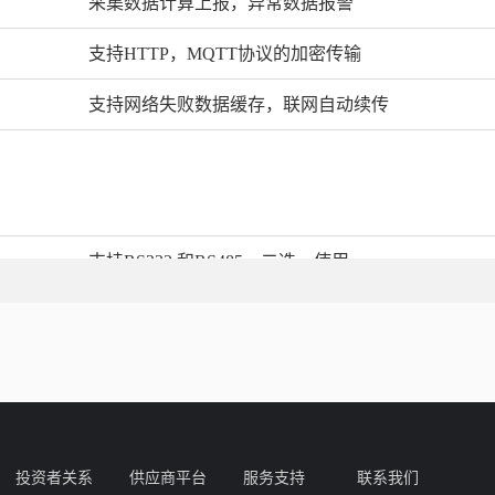
采集数据计算上报，异常数据报警
支持HTTP，MQTT协议的加密传输
支持网络失败数据缓存，联网自动续传
支持RS232 和RS485，二选一使用
D卡
支持最大256G
4路光电隔离数字点输入，4路隔离晶体管数字点输
WIFI 兼容2.4G/5G频段
LAN1 RJ45,支持数据和网络指示灯,10M/100M/100
投资者关系
供应商平台
服务支持
联系我们