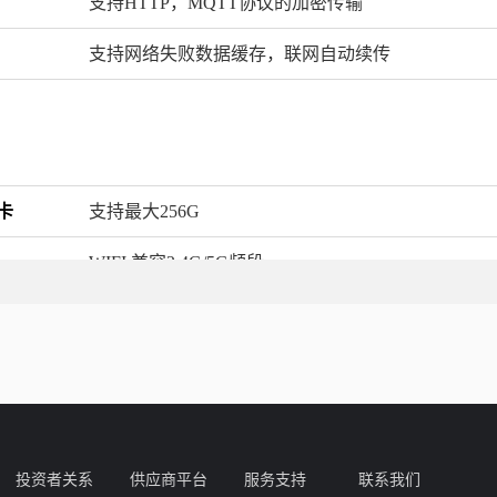
支持HTTP，MQTT协议的加密传输
支持网络失败数据缓存，联网自动续传
D卡
支持最大256G
WIFI 兼容2.4G/5G频段
LAN1 RJ45,支持数据和网络指示灯,10M/100M/100
网络指示灯,10M 速率
投资者关系
供应商平台
服务支持
联系我们