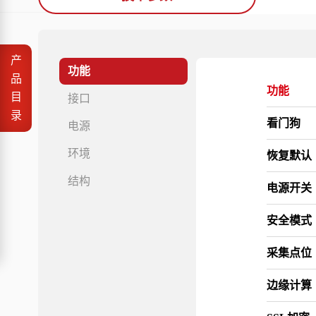
产
功能
品
功能
目
接口
录
看门狗
电源
环境
恢复默认
结构
电源开关
安全模式
采集点位
边缘计算