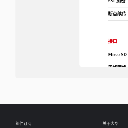
SSL加密
断点续传
接口
Mirco S
无线网络
以太网
电源
邮件订阅
关于大华