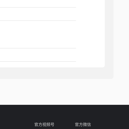
0M速率自适应 LAN2 RJ45,支持数据和
官方视频号
官方微信