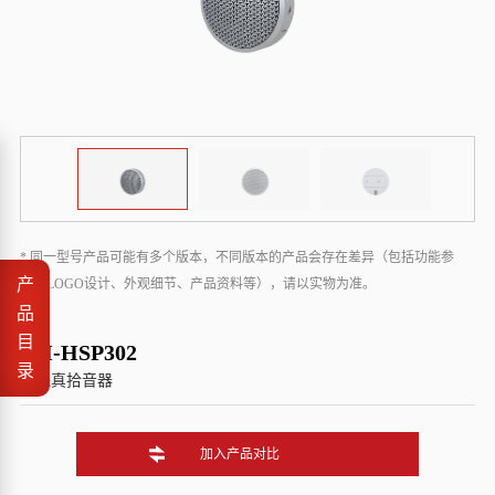
* 同一型号产品可能有多个版本，不同版本的产品会存在差异（包括功能参
产
数、LOGO设计、外观细节、产品资料等），请以实物为准。
品
目
DH-HSP302
录
高保真拾音器
加入产品对比