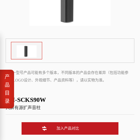
* 同一型号产品可能有多个版本，不同版本的产品会存在差异（包括功能参
产
数、LOGO设计、外观细节、产品资料等），请以实物为准。
品
目
DH-SCKS90W
录
大屏有源扩声音柱
加入产品对比