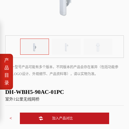
产
* 同一型号产品可能有多个版本，不同版本的产品会存在差异（包括功能参
品
数、LOGO设计、外观细节、产品资料等），请以实物为准。
目
录
DH-WBH5-90AC-01PC
室外1公里无线网桥
<
加入产品对比