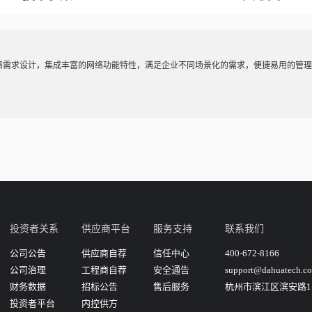
络需求设计，集成丰富的网络功能特性，满足企业不同场景化的需求，便捷易用的管理
投资者关系
供应商平台
服务支持
联系我们
公司公告
供应商自荐
信任中心
400-672-8166
公司治理
工程商自荐
安全通告
support@dahuatech.c
财务数据
招标公告
售后服务
杭州市滨江区滨安路11
投资者平台
内控供方