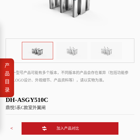
产
* 同一型号产品可能有多个版本，不同版本的产品会存在差异（包括功能参
品
数、LOGO设计、外观细节、产品资料等），请以实物为准。
目
录
DH-ASGY510C
鼎悦5系C款室外翼闸
<
加入产品对比