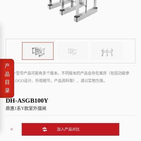
产
* 同一型号产品可能有多个版本，不同版本的产品会存在差异（包括功能参
品
数、LOGO设计、外观细节、产品资料等），请以实物为准。
目
录
DH-ASGB100Y
鼎惠1系Y款室外摆闸
<
加入产品对比