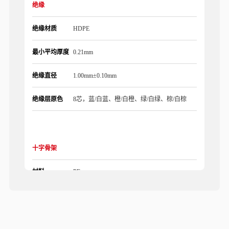
绝缘
绝缘材质
HDPE
最小平均厚度
0.21mm
绝缘直径
1.00mm±0.10mm
绝缘层原色
8芯，蓝/白蓝、橙/白橙、绿/白绿、棕/白棕
十字骨架
材料
PE
规格
半透明 4.50× 0.40mm