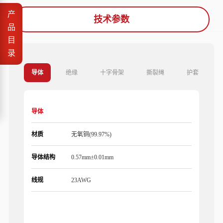
产
技术参数
品
目
录
导体
绝缘
十字骨架
撕裂绳
护套
导体
材质
无氧铜(99.97%)
导体结构
0.57mm±0.01mm
线规
23AWG