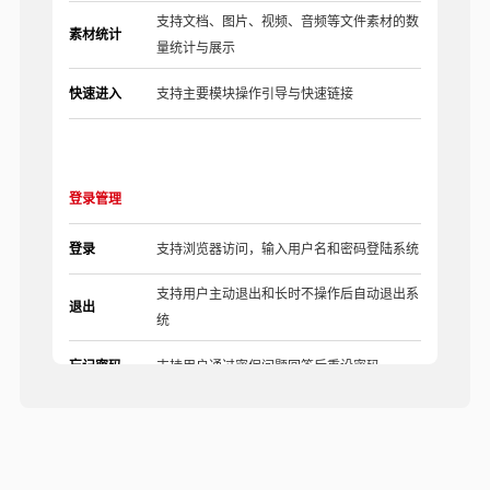
支持文档、图片、视频、音频等文件素材的数
素材统计
量统计与展示
快速进入
支持主要模块操作引导与快速链接
登录管理
登录
支持浏览器访问，输入用户名和密码登陆系统
支持用户主动退出和长时不操作后自动退出系
退出
统
忘记密码
支持用户通过密保问题回答后重设密码
帮助文档
支持查看系统帮助手册
密保设置
支持用户设置3个不同密保问题及答案