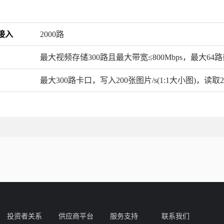
接入
2000路
最大视频存储300路且最大带宽≤800Mbps，最大64路或
最大300路卡口，写入200张图片/s(1:1大小图)，读取20
4U机架
带挂耳：482.6mm × 175mm × 736.5mm（宽×高×深）
投资者关系
供应商平台
服务支持
联系我们