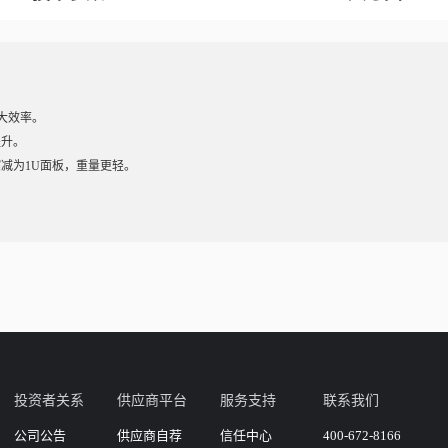
大效率。
提升。
减为1U面板，重量更轻。
投资者关系
供应商平台
服务支持
联系我们
公司公告
供应商自荐
信任中心
400-672-8166