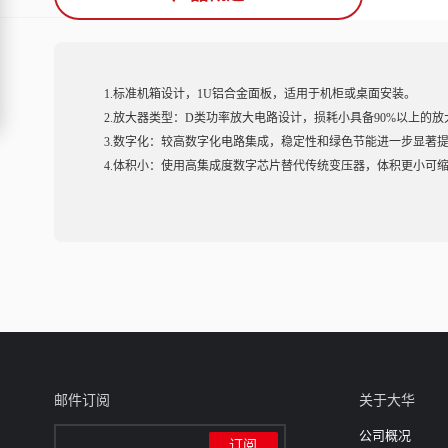
1.标准机箱设计，1U铝合金面板，适用于机柜或桌面安装。
2.放大器类型：D类功率放大电路设计，损耗小具备90%以上的放
3.数字化：较高数字化电路集成，稳定性和绿色节能进一步显著
4.体积小：使用高集成度数字芯片替代传统变压器，体积更小可缩
邮件订阅
关于大华
公司概况