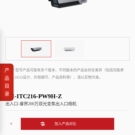
产
* 同一型号产品可能有多个版本，不同版本的产品会存在差异（包括功能参
数、LOGO设计、外观细节、产品资料等），请以实物为准。
品
目
录
DH-ITC216-PW9H-Z
出入口-睿界200万双光变焦出入口相机
<
加入产品对比