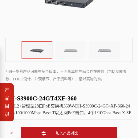
* 同一型号产品可能有多个版本，不同版本的产品会存在差异（包括功能参
数、LOGO设计、外观细节、产品资料等），请以实物为准。
产
DH-S3900C-24GT4XF-360
品
目
大华L2+管理型28口PoE交换机360W-DH-S3900C-24GT4XF-360-24
个10/100/1000Mbps Base-T以太网PoE端口，4个1/10Gbps Base-X SF
录
<
加入产品对比