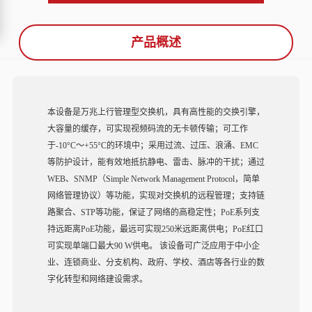
产品概述
本设备是万兆上行管理型交换机，具有高性能的交换引擎，
大容量的缓存，可实现视频码流的无卡顿传输；可工作
于-10°C～+55°C的环境中；采用过流、过压、浪涌、EMC
等防护设计，能有效地抵抗静电、雷击、脉冲的干扰；通过
WEB、SNMP（Simple Network Management Protocol，简单
网络管理协议）等功能，实现对交换机的远程管理；支持链
路聚合、STP等功能，保证了网络的高稳定性；PoE系列支
持远距离PoE功能，最远可实现250米远距离供电；PoE红口
可实现单端口最大90 W供电。 该设备可广泛应用于中小企
业、连锁商业、分支机构、政府、学校、酒店等各行业的数
字化转型和网络建设需求。