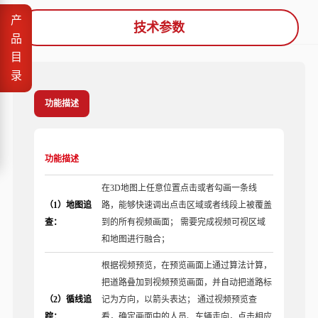
产
技术参数
品
目
录
功能描述
功能描述
在3D地图上任意位置点击或者勾画一条线
（1）地图追
路，能够快速调出点击区域或者线段上被覆盖
查：
到的所有视频画面； 需要完成视频可视区域
和地图进行融合；
根据视频预览，在预览画面上通过算法计算，
把道路叠加到视频预览画面，并自动把道路标
（2）循线追
记为方向，以箭头表达； 通过视频预览查
踪：
看，确定画面中的人员、车辆走向，点击相应