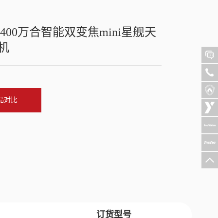
双400万合智能双变焦mini星舰天
机
品对比
订货型号