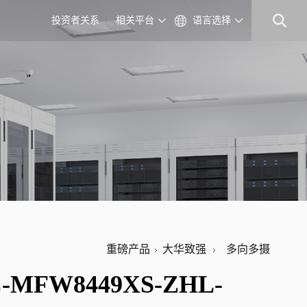
投资者关系
相关平台
语言选择
重磅产品
大华致强
多向多摄
C-MFW8449XS-ZHL-