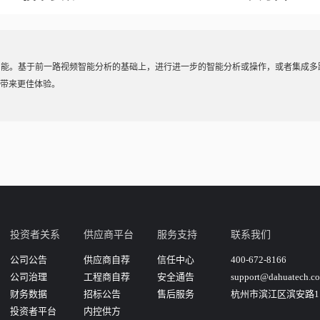
集和智能。基于前一路视频智能分析的基础上，进行进一步的智能分析或操作，或者集成
户带来更佳体验。
投资者关系
供应商平台
服务支持
联系我们
公司公告
供应商自荐
信任中心
400-672-8166
公司治理
工程商自荐
安全通告
support@dahuatech.c
财务数据
招标公告
售后服务
杭州市滨江区滨安路11
投资者平台
内控供方