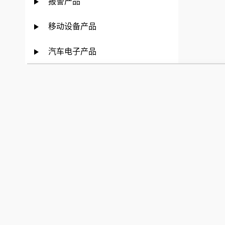
报警产品
移动设备产品
汽车电子产品
对比栏
(已对比
1
个)
消防产品
软件平台
您还可以继续添加
您还
安检产品
丰视产品
视听广播
自动化产品