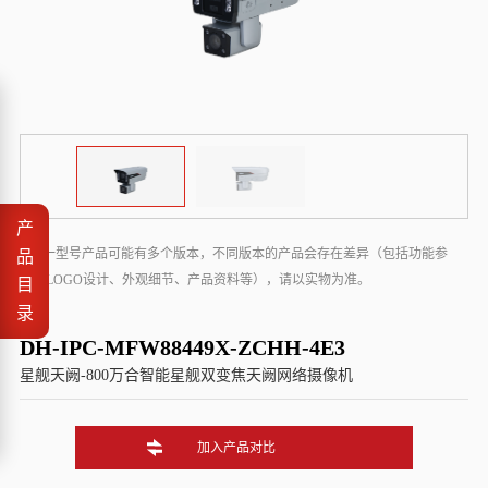
产
* 同一型号产品可能有多个版本，不同版本的产品会存在差异（包括功能参
品
数、LOGO设计、外观细节、产品资料等），请以实物为准。
目
录
DH-IPC-MFW88449X-ZCHH-4E3
星舰天阙-800万合智能星舰双变焦天阙网络摄像机
加入产品对比