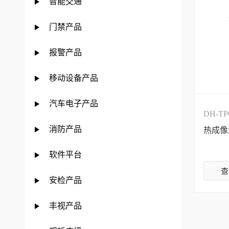
智能交通
门禁产品
报警产品
移动设备产品
汽车电子产品
DH-TP
消防产品
热成像
软件平台
查
安检产品
丰视产品