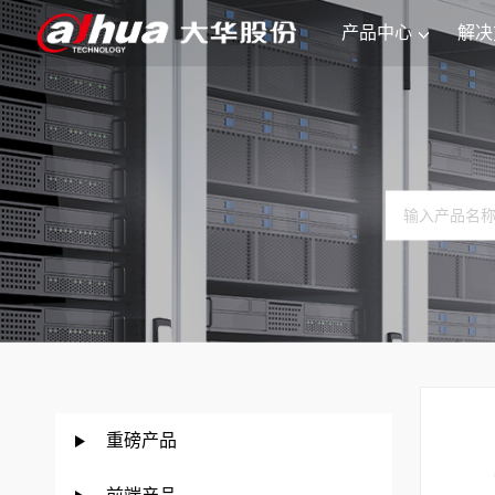
产品中心
解决
重磅产品