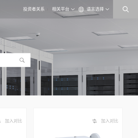
投资者关系
相关平台
语言选择
加入对比
加入对比