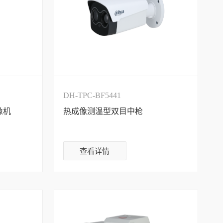
DH-TPC-BF5441
像机
热成像测温型双目中枪
查看详情