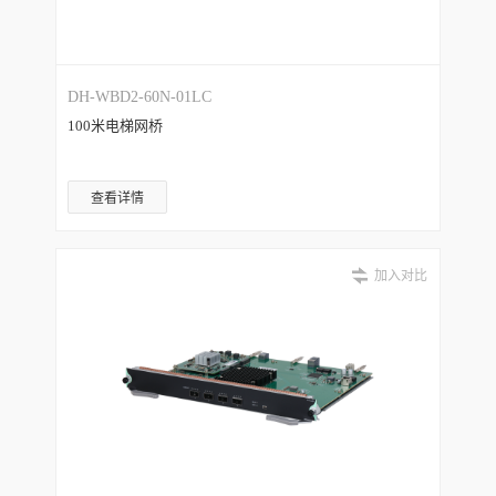
DH-WBD2-60N-01LC
100米电梯网桥
查看详情
加入对比