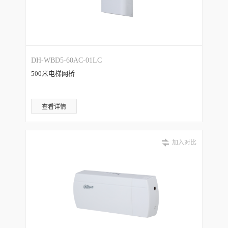
DH-WBD5-60AC-01LC
500米电梯网桥
查看详情
加入对比