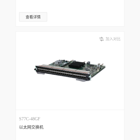
查看详情
加入对比
S77C-48GF
以太网交换机