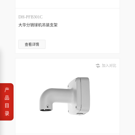
DH-PFB301C
大华分销球机吊装支架
查看详情
加入对比
产
品
目
录