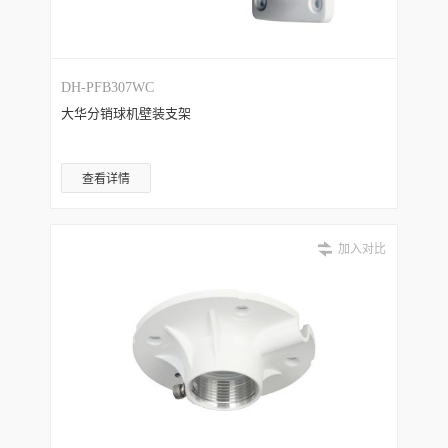
DH-PFB307WC
大华分销球机壁装支架
查看详情
加入对比