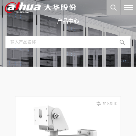
产品中心
加入对比