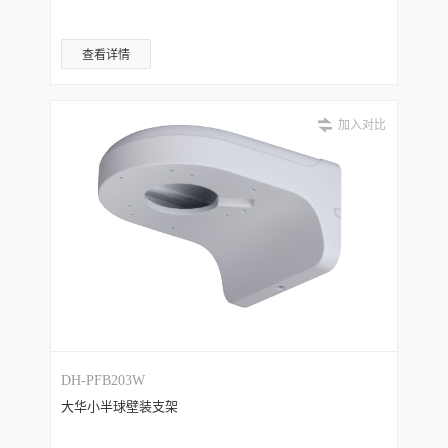
查看详情
加入对比
DH-PFB203W
大华小半球壁装支架