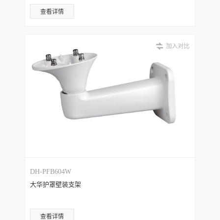
查看详情
加入对比
DH-PFB604W
大华护罩壁装支架
查看详情