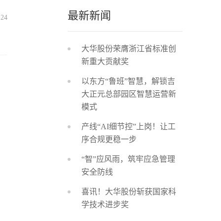
最新新闻
-24
大华股份荣膺浙江省标准创
新重大贡献奖
以东方“鲁班”智慧，解锁吉
大正元总部园区智慧运营新
模式
企
产线“AI细节控”上岗！让工
序合规更稳一步
“智”应风雨，筑牢应急管理
安全防线
喜讯！大华股份斩获国家科
学技术进步奖