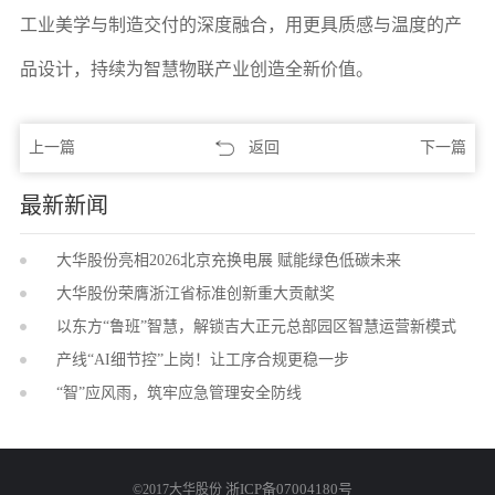
工业美学与制造交付的深度融合，用更具质感与温度的产
品设计，持续为智慧物联产业创造全新价值。
上一篇
返回
下一篇
最新新闻
大华股份亮相2026北京充换电展 赋能绿色低碳未来
大华股份荣膺浙江省标准创新重大贡献奖
以东方“鲁班”智慧，解锁吉大正元总部园区智慧运营新模式
产线“AI细节控”上岗！让工序合规更稳一步
“智”应风雨，筑牢应急管理安全防线
浙ICP备07004180号
©2017大华股份