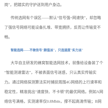
岗”，把踏实的守护送到用户身边。
传统选网有个误区——默认“信号强=网速快”，却忽略
了强信号网络可能设备扎堆、带宽拥挤，反而让传输变不
畅。
智能选网——不做信号"颜值派"，只选速度"实力派"
大华自主研发的蜂窝智能选网技术，就像给设备装了个
“智能测速雷达”，不被表面信号迷惑，只认真实传输实
力。通过网络探测算法实时捕捉周围4G网络的上行速率和
稳定性，精准挑出“速度快、不卡顿”的最优网络。例如A网
络信号满格，实测速率仅0.8Mbits，撑不起高清传输；B网