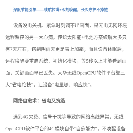
深度节能引擎——续航拉满+即刻唤醒，长久守护不掉链
设备没电关机、紧急时刻调不出画面，是无电无网环境
远程监控的另一大心病。传统太阳能+电池方案续航大多只
有7天左右，遇到阴雨天更是雪上加霜；而且设备休眠后，
远程唤醒要重启系统、初始化模块，等5秒以上才能看到画
面，关键画面早已丢失。大华无线OpenCPU软件平台靠三
大“省电绝技”，让设备“电量够、响应快”。
网络自愈术：省电又抗造
遇到4G欠费、信号干扰等导致的网络离线异常，无线
OpenCPU软件平台的4G模块自带“自愈能力”，不唤醒设备