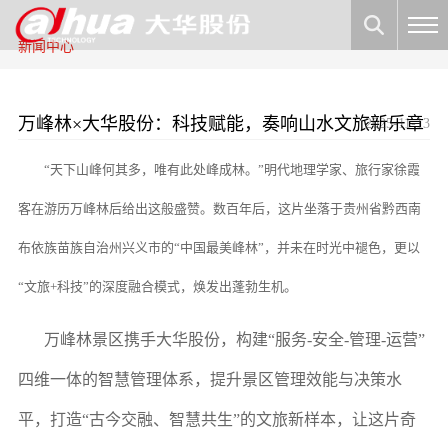
新闻中心
万峰林×大华股份：科技赋能，奏响山水文旅新乐章
2025-11-13
“天下山峰何其多，唯有此处峰成林。”明代地理学家、旅行家徐霞
客在游历万峰林后给出这般盛赞。数百年后，这片坐落于贵州省黔西南
布依族苗族自治州兴义市的“中国最美峰林”，并未在时光中褪色，更以
“文旅+科技”的深度融合模式，焕发出蓬勃生机。
万峰林景区携手大华股份，构建“服务-安
全-管理-运营”
四维一体的智慧管理体系，提升景区管理效能与决策水
平，打造“古今交融、智慧共生”的文旅新样本，让这片奇