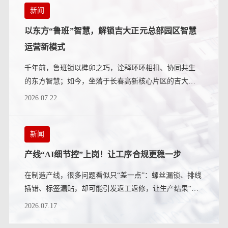
新闻
以东方“鲁班”智慧，解锁吉大正元总部园区智慧
运营新模式
千年前，鲁班锁以榫卯之巧，诠释环环相扣、协同共生
的东方智慧；如今，坐落于长春高新核心片区的吉大正
元总部大厦（简称：正元大厦...
2026.07.22
新闻
产线“AI细节控”上岗！让工序合规更稳一步
在制造产线，很多问题看似只“差一点”：螺丝漏锁、排线
插错、标签漏贴，却可能引发返工返修，让生产结果“差
上一大截”。在大模型...
2026.07.17